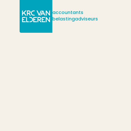
accountants
belastingadviseurs
/
/
/
Actueel
Nieuws
Btw terugvragen uit andere EU-landen