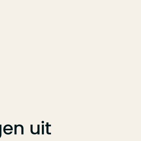
gen
uit