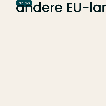
andere
EU-la
Nieuws