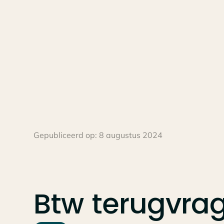
Gepubliceerd op:
8 augustus 2024
Btw
terugvra