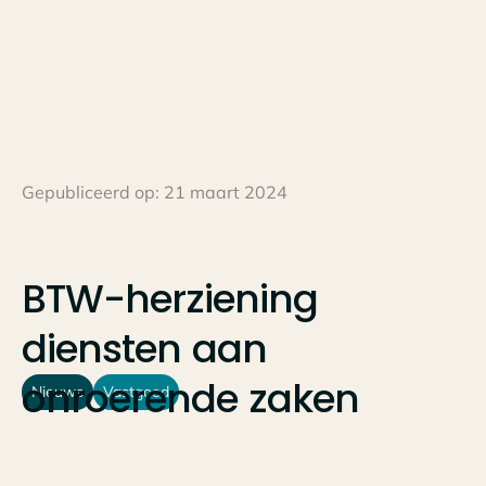
Gepubliceerd op:
21 maart 2024
BTW-herziening
diensten
aan
onroerende
zaken
Nieuws
Vastgoed