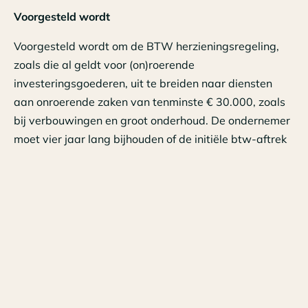
Voorgesteld wordt
Voorgesteld wordt om de BTW herzieningsregeling,
zoals die al geldt voor (on)roerende
investeringsgoederen, uit te breiden naar diensten
aan onroerende zaken van tenminste € 30.000, zoals
bij verbouwingen en groot onderhoud. De ondernemer
moet vier jaar lang bijhouden of de initiële btw-aftrek
moet worden gecorrigeerd. De eerder toegepaste
btw-aftrek wordt daarom in elk jaar (telkens voor 1/5
deel) vergeleken met het gebruik van de dienst (voor
belaste of vrijgestelde prestaties) in dat jaar. Hierdoor
wordt de ongewenste belastingbesparende structuur
met kortdurende verhuur veel minder aantrekkelijk,
waardoor een gelijker speelveld, ontstaat voor
vastgoedondernemers.