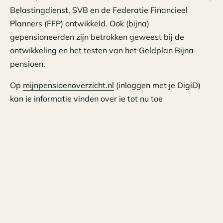
Belastingdienst, SVB en de Federatie Financieel
Planners (FFP) ontwikkeld. Ook (bijna)
gepensioneerden zijn betrokken geweest bij de
ontwikkeling en het testen van het Geldplan Bijna
pensioen.
Op
mijnpensioenoverzicht.nl
(inloggen met je DigiD)
kan je informatie vinden over je tot nu toe
opgebouwde AOW en pensioen, wat het verwachte
pensioenbedrag is op pensioendatum, tips en tools om
aan de slag te gaan met je pensioen en uitleg over life
events en andere pensioenzaken.
Voor informatie omtrent het maken van een financieel
plan klik
HIER
.