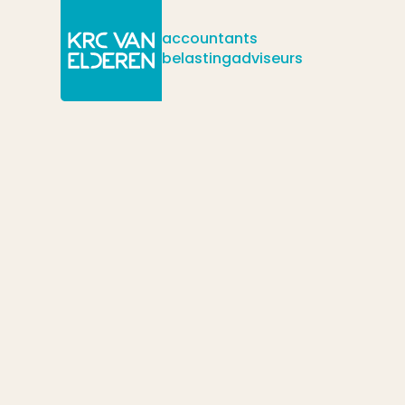
accountants
belastingadviseurs
/
/
/
Actueel
Nieuws
Bedrijfsopvolgingsregeling 2022