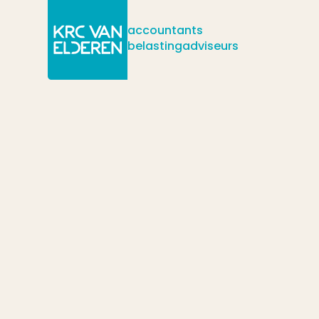
accountants
belastingadviseurs
/
/
/
Actueel
Nieuws
BAR Tegemoetkoming gemaakte kosten / no