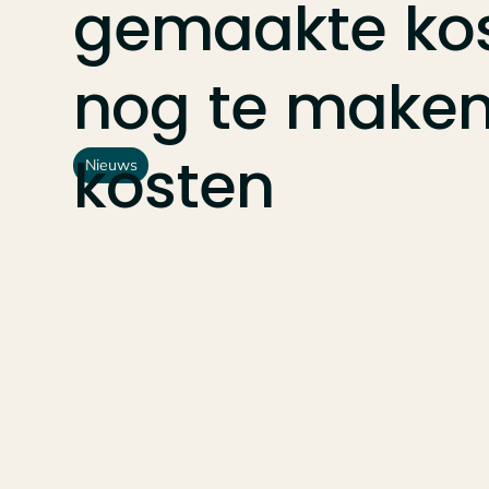
gemaakte
ko
nog
te
make
kosten
Nieuws