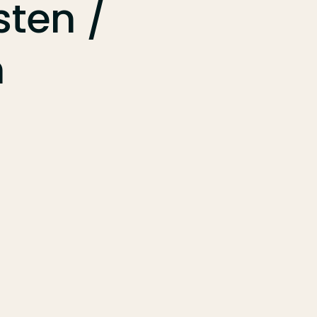
sten
/
n