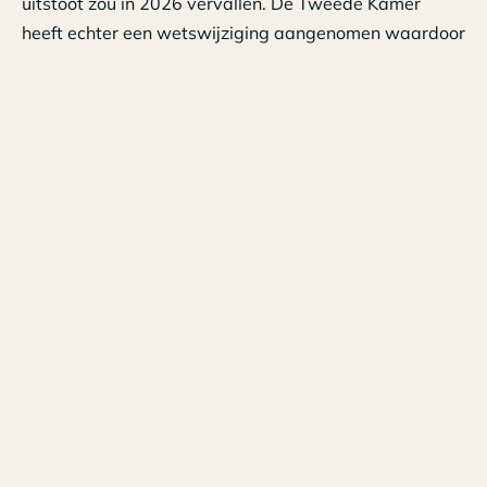
uitstoot zou in 2026 vervallen. De Tweede Kamer
heeft echter een wetswijziging aangenomen waardoor
deze lagere bijtelling in 2026 en 2027 toch blijft
gelden.
Voor een volledig elektrische nieuwe auto bedraagt de
bijtelling in 2026 18% over de eerste € 30.000 van de
cataloguswaarde. Over het meerdere geldt een
bijtelling van 22%.
Lees meer over:
Automotive
Salarisadministratie