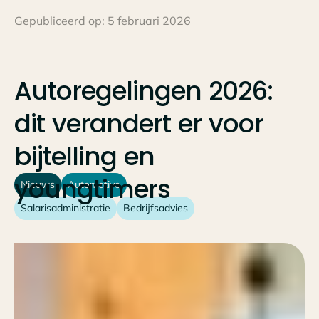
Gepubliceerd op:
5 februari 2026
Autoregelingen
2026:
dit
verandert
er
voor
bijtelling
en
youngtimers
Nieuws
Automotive
Salarisadministratie
Bedrijfsadvies