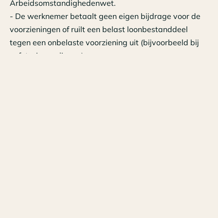
Arbeidsomstandighedenwet.
- De werknemer betaalt geen eigen bijdrage voor de
voorzieningen of ruilt een belast loonbestanddeel
tegen een onbelaste voorziening uit (bijvoorbeeld bij
cafetariaregelingen).
Voorbeelden van verplichte arbovoorzieningen:
- een veiligheidsbril met geslepen glazen voor een
laborant of lasser,
- een zonnebril voor een chauffeur of piloot,
- een ergonomisch verantwoorde bureaustoel,
- een voetenbankje bij beeldschermwerk,
- een beeldschermbril,
- speciale isolerende of beschermende kleding,
- een verplichte medische keuring,
- een aanstellingskeuring,
- een EHBO-cursus.