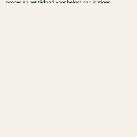
proces en het tijdpad voor belastingplichtigen.
Tags
Nieuws
Datum