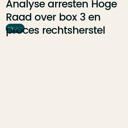
Analyse
arresten
Hoge
Raad
over
box
3
en
proces
rechtsherstel
Nieuws