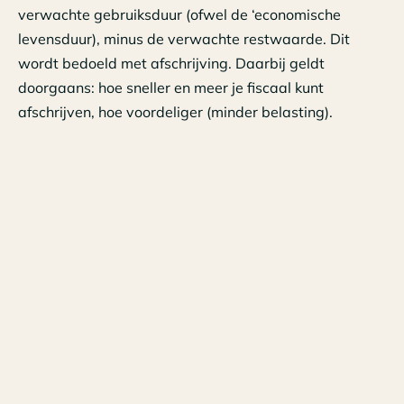
verwachte gebruiksduur (ofwel de ‘economische
levensduur), minus de verwachte restwaarde. Dit
wordt bedoeld met afschrijving. Daarbij geldt
doorgaans: hoe sneller en meer je fiscaal kunt
afschrijven, hoe voordeliger (minder belasting).
De afschrijving wordt fiscaal wel begrenst. Een vrij
algemene begrenzing is dat er rekening moet worden
gehouden met een economische levensduur van
tenminste vijf jaar. In specifieke situaties wordt de
afschrijving fiscaal verder beperkt. Dat is bijvoorbeeld
zo bij gebouwen, inclusief alle aanhorigheden, welke je
slechts mag afschrijven totdat de bodemwaarde is
bereikt. Die bodemwaarde is een fiscale term voor de
ondergrens, wat is gekoppeld aan de WOZ-waarde
van dat gebouw.