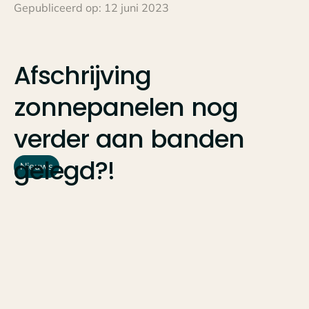
Gepubliceerd op:
12 juni 2023
Afschrijving
zonnepanelen
nog
verder
aan
banden
gelegd?!
Nieuws