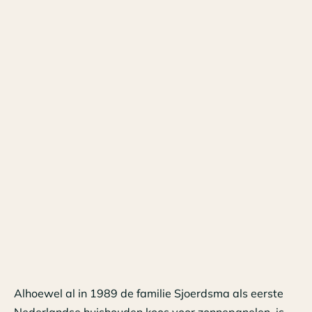
Alhoewel al in 1989 de familie Sjoerdsma als eerste
Nederlandse huishouden koos voor zonnepanelen, is