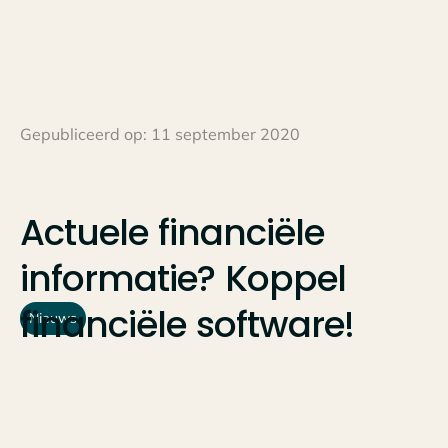
Gepubliceerd op:
11 september 2020
Actuele
financiële
informatie?
Koppel
financiële
software!
Nieuws