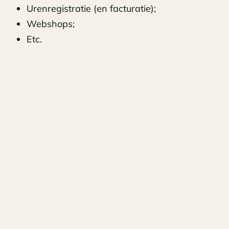
Urenregistratie (en facturatie);
Webshops;
Etc.
Voor een aantal applicaties zijn standaardkoppelingen
aanwezig die eenvoudig geactiveerd kunnen worden.
Denk hierbij bijvoorbeeld aan de koppeling van een
POS-systeem van een hotel of restaurant, of het
activeren van een boek&scan-oplossing.
Mocht er echter gewerkt worden met een branche- of
maatwerkapplicatie, dan is waarschijnlijk (nog) geen
standaardkoppeling aanwezig. In dat geval kan
overwogen worden om een koppeling te laten
ontwikkelen. Dit kan namelijk veel tijd en geld
besparen in handmatige handelingen, naast het feit
dat informatie altijd actueel is.