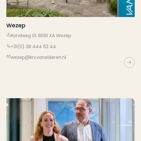
Wezep
Rondweg
13
,
8091 XA
Wezep
+31(0) 38 444 62 44
wezep@krcvanelderen.nl