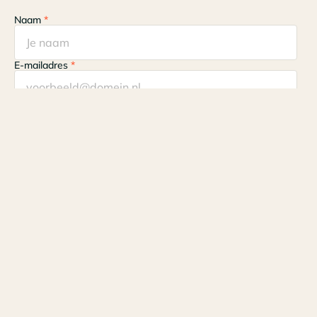
Naam
*
E-mailadres
*
Ik ga akkoord met het
privacybeleid
en de
algemene
voorwaarden
en ontvang graag de nieuwsbrief.
*
Krijg de laatste updates
8+ reviews
4.5