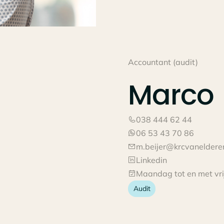
Accountant (audit)
Marco
038 444 62 44
06 53 43 70 86
m.beijer@krcvanelderen
Linkedin
Maandag tot en met vr
Audit