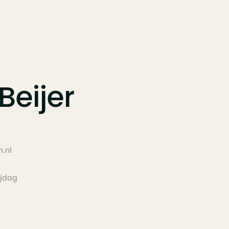
Beijer
.nl
ijdag