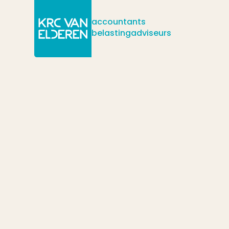
accountants
belastingadviseurs