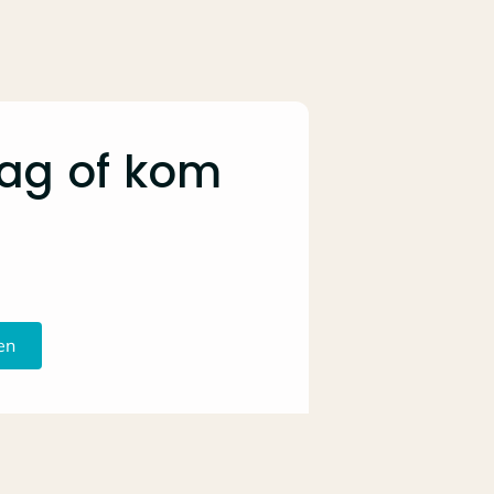
aag of kom
en