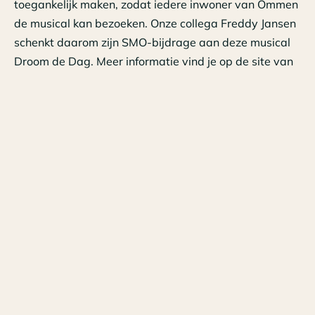
toegankelijk maken, zodat iedere inwoner van Ommen
de musical kan bezoeken. Onze collega Freddy Jansen
schenkt daarom zijn SMO-bijdrage aan deze musical
Droom de Dag. Meer informatie vind je op de site van
het
Ommer Mannenkoor.
We wensen het koor en natuurlijk de bezoekers een
fantastische voorstelling.
Freddy Jansen
Adviseur mkb
Tags