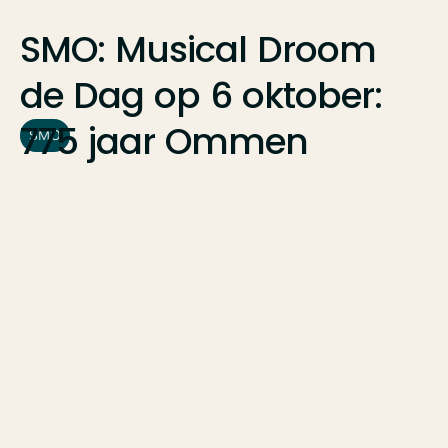
SMO:
Musical
Droom
de
Dag
op
6
oktober:
775
jaar
Ommen
SMO