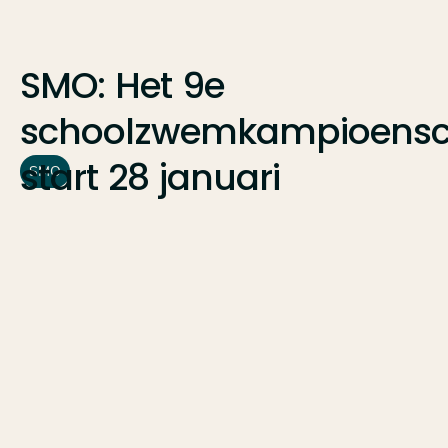
SMO:
Het
9e
schoolzwemkampioens
start
28
januari
SMO